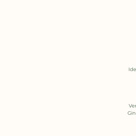
Id
Ve
Gin