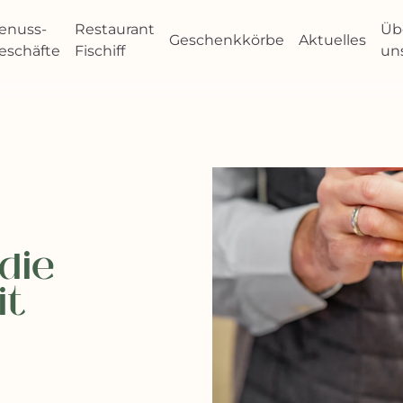
enuss-
Restaurant
Üb
Geschenkkörbe
Aktuelles
eschäfte
Fischiff
un
 die
it