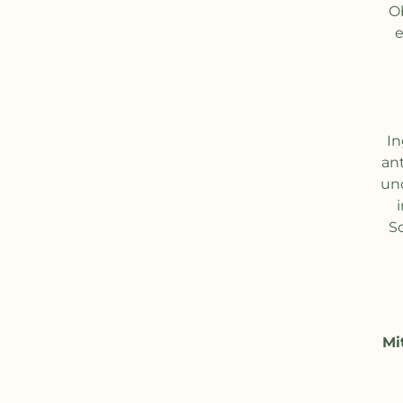
Ob
e
In
an
un
S
Mi