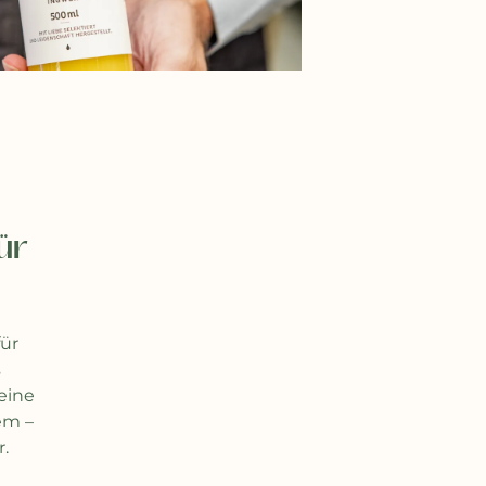
ür
für
s
eine
em –
r.