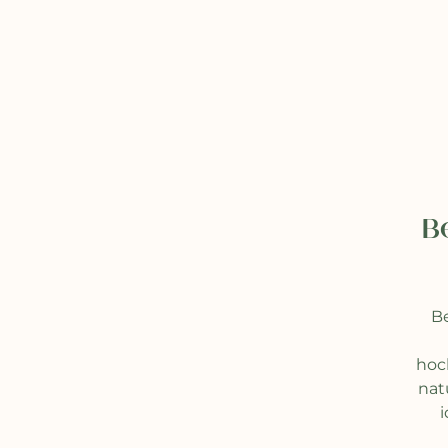
B
Be
hoc
nat
i